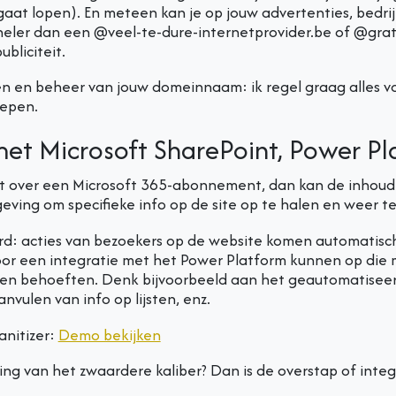
aat lopen). En meteen kan je op jouw advertenties, bedri
neler dan een @veel-te-dure-internetprovider.be of @grati
bliciteit.
len en beheer van jouw domeinnaam: ik regel graag alles v
epen.
met Microsoft SharePoint, Power Pl
ikt over een Microsoft 365-abonnement, dan kan de inho
mgeving om specifieke info op de site op te halen en weer t
: acties van bezoekers op de website komen automatisch
oor een integratie met het Power Platform kunnen op die
en behoeften. Denk bijvoorbeeld aan het geautomatisee
vulen van info op lijsten, enz.
nitizer:
Demo bekijken
ng van het zwaardere kaliber? Dan is de overstap of integ