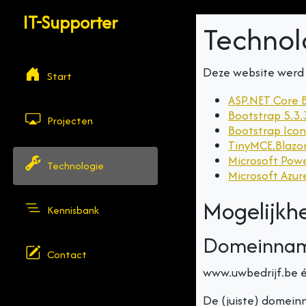
IT-Supporter
Technol
Deze website werd 
Start
ASP.NET Core B
Bootstrap 5.3.
Projecten
Bootstrap Icon
TinyMCE.Blazor
Microsoft Pow
Technologie
Microsoft Azur
Mogelijkh
Kennisbank
Domeinna
Contact
www.uwbedrijf.be 
De (juiste) domeinna