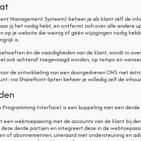
at
nt Management Systeem) beheer je als klant zélf de inhou
r jij het nodig hebt, en ontfermt zich over alle andere u
 op je website die weinig of géén wijzigingen nodig hebb
grijk is.
behoeften én de vaardigheden van de klant, wordt in over
eel ook achteraf toegevoegd worden, op tempo en wensen
voor de ontwikkeling van een doorgedreven CMS niet éxtra
nt: via SharePoint-lijsten beheer je volledig zelf de inhoud
rden
n Programming Interface) is een koppeling met een derde p
t een webtoepassing met de accounts van de klant bij derd
deze derde partijen en integreert deze in de webtoepassing
en of abonnementen, uiteraard met ondersteuning en advie