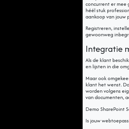
concurrent er mee g
héél stuk professio
aankoop van jouw pu
Registreren, instel
gewoonweg inbegr
Integratie 
Als de klant besch
en lijsten in die o
Maar ook omgekeerd
klant het wenst. D
worden volgens eig
van documenten, aan
Demo SharePoint Sa
Is jouw webtoepassi