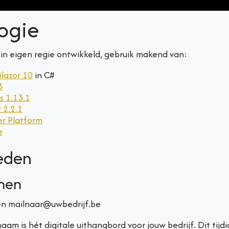
ogie
in eigen regie ontwikkeld, gebruik makend van:
lazor 10
in C#
3
s 1.13.1
 2.2.1
er Platform
e
eden
men
én mailnaar@uwbedrijf.be
am is hét digitale uithangbord voor jouw bedrijf. Dit tijdi