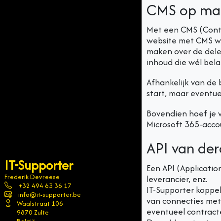
CMS op ma
Met een CMS (Conte
website met CMS waa
maken over de delen
inhoud die wél belan
Afhankelijk van de 
start, maar eventu
Bovendien hoef je 
Microsoft 365-accou
API van de
IT-Supporter
Een API (Applicatio
Frederik Devreese
leverancier, enz.
+32 494 63 36 17
IT-Supporter koppel
info@it-supporter.be
van connecties met 
Waalstraat 106
eventueel contract
9870 Zulte