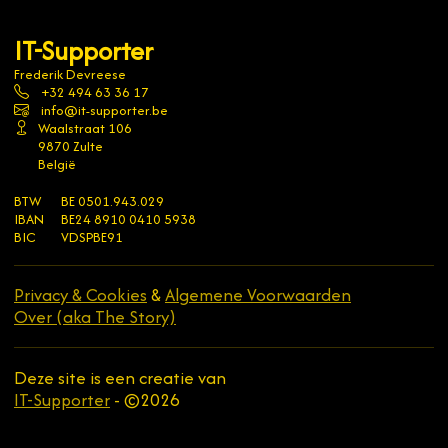
IT-Supporter
Frederik Devreese
+32 494 63 36 17
info@it-supporter.be
Waalstraat 106
9870 Zulte
België
BTW
BE 0501.943.029
IBAN
BE24 8910 0410 5938
BIC
VDSPBE91
Privacy & Cookies
&
Algemene Voorwaarden
Over (aka The Story)
Deze site is een creatie van
IT-Supporter
- ©2026